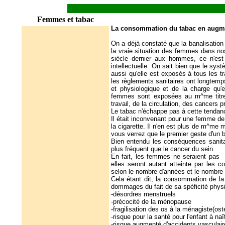
Femmes et tabac
La consommation du tabac en augme
On a déjà constaté que la banalisation
la vraie situation des femmes dans no
siècle dernier aux hommes, ce n'est
intellectuelle. On sait bien que le syst
aussi qu'elle est exposés à tous les tr
les règlements sanitaires ont longtemps
et physiologique et de la charge qu'e
femmes sont exposées au m^me titre
travail, de la circulation, des cancers 
Le tabac n'échappe pas à cette tenda
Il était inconvenant pour une femme de
la cigarette. Il n'en est plus de m^me m
vous verrez que le premier geste d'un 
Bien entendu les conséquences sanita
plus fréquent que le cancer du sein.
En fait, les femmes ne seraient pas 
elles seront autant atteinte par le
selon le nombre d'années et le nombre 
Cela étant dit, la consommation de la
dommages du fait de sa spéficité physi
-désordres menstruels
-précocité de la ménopause
-fragilisation des os à la ménagiste(os
-risque pour la santé pour l'enfant à na
-risque augmenté d'accidents vasculair