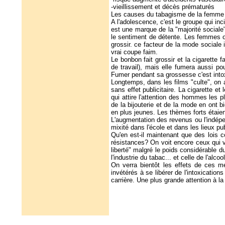
-vieillissement et décès prématurés
Les causes du tabagisme de la femme s
A l'adolescence, c'est le groupe qui inci
est une marque de la "majorité sociale"
le sentiment de détente. Les femmes o
grossir. ce facteur de la mode sociale
vrai coupe faim.
Le bonbon fait grossir et la cigarette f
de travail), mais elle fumera aussi po
Fumer pendant sa grossesse c'est intox
Longtemps, dans les films "culte", on 
sans effet publicitaire. La cigarette e
qui attire l'attention des hommes les p
de la bijouterie et de la mode en ont 
en plus jeunes. Les thèmes forts étaient
L'augmentation des revenus ou l'indépe
mixité dans l'école et dans les lieux pu
Qu'en est-il maintenant que des lois c
résistances? On voit encore ceux qui 
liberté" malgré le poids considérable 
l'industrie du tabac... et celle de l'alcool
On verra bientôt les effets de ces 
invétérés à se libérer de l'intoxicatio
carrière. Une plus grande attention à la