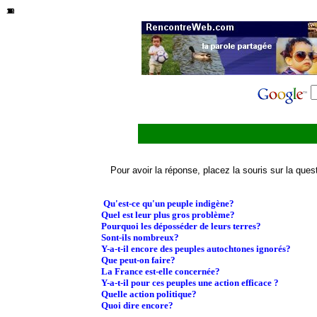
10
12
11
1
2
3
4
5
6
7
8
9
Pour avoir la réponse, placez la souris sur la ques
Qu'est-ce qu'un peuple indigène?
Quel est leur plus gros problème?
Pourquoi les déposséder de leurs terres?
Sont-ils nombreux?
Y-a-t-il encore des peuples autochtones ignorés?
Que peut-on faire?
La France est-elle concernée?
Y-a-t-il pour ces peuples une action efficace ?
Quelle action politique?
Quoi dire encore?