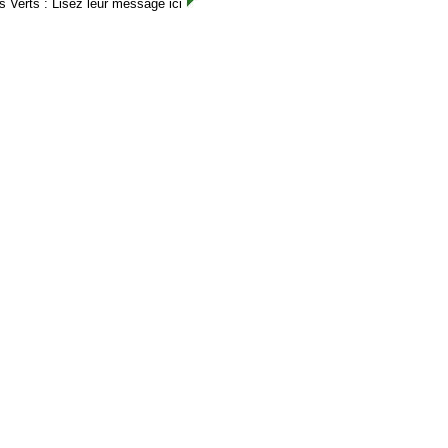
es Verts : Lisez leur message
ici