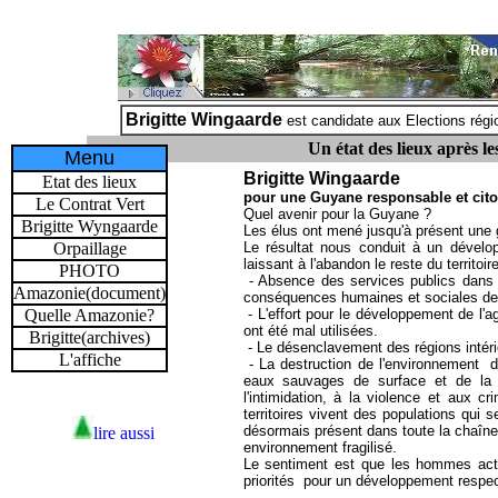
Brigitte Wingaarde
est candidate aux
Elections rég
Un état des lieux après le
Menu
Brigitte Wingaarde
Etat des lieux
pour une Guyane responsable et cit
Le Contrat Vert
Quel avenir pour la Guyane ?
Brigitte Wyngaarde
Les élus ont mené jusqu'à présent une 
Orpaillage
Le résultat nous conduit à un dévelo
laissant à l'abandon le reste du territoire
PHOTO
- Absence des services publics dans l
Amazonie(document)
conséquences humaines et sociales de c
Quelle Amazonie?
- L'effort pour le développement de l'a
ont été mal utilisées.
Brigitte(archives)
- Le désenclavement des régions intéri
L'affiche
- La destruction de l'environnement de
eaux sauvages de surface et de la 
l'intimidation, à la violence et aux c
territoires vivent des populations qui 
désormais présent dans toute la chaîne 
lire aussi
environnement fragilisé.
Le sentiment est que les hommes actu
priorités pour un développement respecta