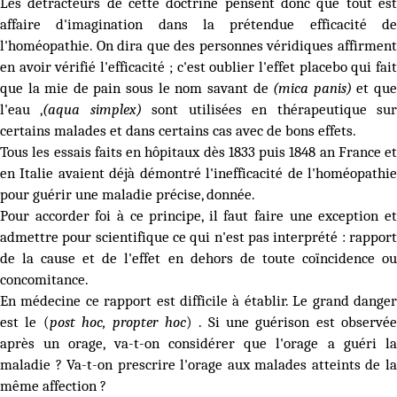
Les détracteurs de cette doctrine pensent donc que tout est
affaire d'imagination dans la prétendue efficacité de
l'homéopathie. On dira que des personnes véridiques affirment
en avoir vérifié l'efficacité ; c'est oublier l'effet placebo qui fait
que la mie de pain sous le nom savant de
(mica panis)
et qu
l'eau ,
(aqua simplex)
sont utilisées en thérapeutique su
certains malades et dans certains cas avec de bons effets.
Tous les essais faits en hôpitaux dès 1833 puis 1848 an France et
en Italie avaient déjà démontré l'inefficacité de l'homéopathie
pour guérir une maladie précise, donnée.
Pour accorder foi à ce principe, il faut faire une exception et
admettre pour scientifique ce qui n'est pas interprété : rapport
de la cause et de l'effet en dehors de toute coïncidence ou
concomitance.
En médecine ce rapport est difficile à établir. Le grand danger
est le (
post hoc, propter hoc
) . Si une guérison est observé
après un orage, va-t-on considérer que l'orage a guéri la
maladie ? Va-t-on prescrire l'orage aux malades atteints de la
même affection ?