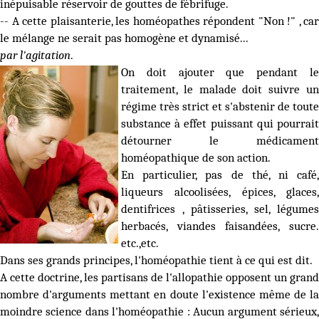
inépuisable réservoir de gouttes de fébrifuge.
-- A cette plaisanterie, les homéopathes répondent "Non !" , car
le mélange ne serait pas homogène et dynamisé...
par l'agitation
.
On doit ajouter que pendant le
traitement, le malade doit suivre un
régime très strict et s'abstenir de toute
substance à effet puissant qui pourrait
détourner le médicament
homéopathique de son action.
En particulier, pas de thé, ni café,
liqueurs alcoolisées, épices, glaces,
dentifrices , pâtisseries, sel, légumes
herbacés, viandes faisandées, sucre.
etc.,etc.
Dans ses grands principes, l'homéopathie tient à ce qui est dit.
A cette doctrine, les partisans de l'allopathie opposent un grand
nombre d'arguments mettant en doute l'existence même de la
moindre science dans l'homéopathie : Aucun argument sérieux,