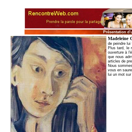
Présentation d'
Madeleine 
de peindre lui
Plus tard, le
ouverture à l'
que nous adm
articles de pr
Nous sommes f
vous en saurez
lui un mot sur 