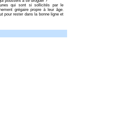
qui poussent à se droguer ?
nes qui sont si sollicités par le
nement grégaire propre à leur âge.
ut pour rester dans la bonne ligne et