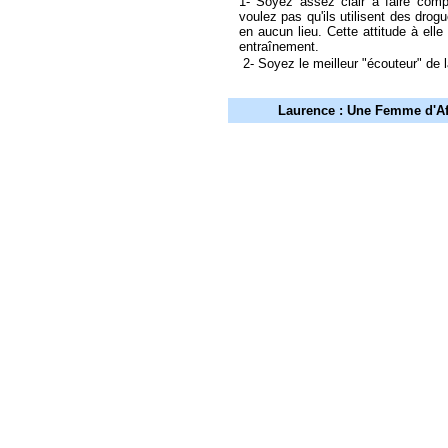
1- Soyez assez clair à faire com
voulez pas qu'ils utilisent des dro
en aucun lieu. Cette attitude à elle
entraînement.
2- Soyez le meilleur "écouteur" de l
Laurence : Une Femme d'Afr