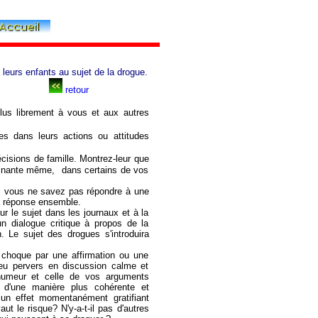
leurs enfants au sujet de la drogue.
retour
lus librement à vous et aux autres
es dans leurs actions ou attitudes
écisions de famille. Montrez-leur que
rminante même, dans certains de vos
i vous ne savez pas répondre à une
a réponse ensemble.
ur le sujet dans les journaux et à la
un dialogue critique à propos de la
. Le sujet des drogues s'introduira
s choque par une affirmation ou une
jeu pervers en discussion calme et
 humeur et celle de vos arguments
e d'une manière plus cohérente et
 un effet momentanément gratifiant
aut le risque? N'y-a-t-il pas d'autres