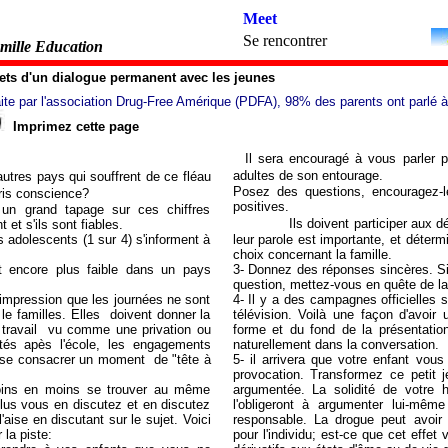
Meet
Se rencontrer
mille Education
es: sujets d'un dialogue permanent avec les jeunes
ite par l'association Drug-Free Amérique (PDFA), 98% des parents ont parlé à 
p
Imprimez cette page
age
Il sera encouragé à vous parler p
adultes de son entourage.
autres pays qui souffrent de ce fléau
Posez des questions, encouragez-l
pris conscience?
positives.
 un grand tapage sur ces chiffres
Ils doivent participer aux d
 et s'ils sont fiables.
adolescents (1 sur 4) s'informent à
leur parole est importante, et déte
choix concernant la famille.
it encore plus faible dans un pays
3- Donnez des réponses sincères. S
question, mettez-vous en quête de l
'impression que les journées ne sont
4- Il y a des campagnes officielles s
le familles. Elles doivent donner la
télévision. Voilà une façon d'avoir 
 travail vu comme une privation ou
forme et du fond de la présentation
vités apès l'école, les engagements
naturellement dans la conversation.
e se consacrer un moment de "tête à
5
- il arrivera que votre enfant vou
provocation. Transformez ce petit 
oins en moins se trouver au même
argumentée. La solidité de votre
lus vous en discutez et en discutez
l'obligeront à argumenter lui-mêm
l'aise en discutant sur le sujet. Voici
responsable. La drogue peut avoir
 la piste:
pour l'individu; est-ce que cet effet v