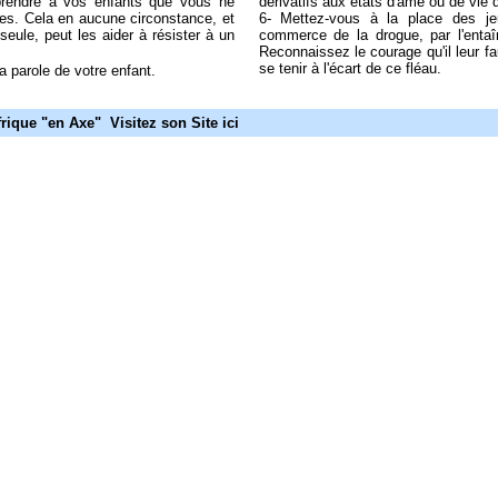
prendre à vos enfants que vous ne
dérivatifs aux états d'âme ou de vie 
gues. Cela en aucune circonstance, et
6- Mettez-vous à la place des jeu
 seule, peut les aider à résister à un
commerce de la drogue, par l'entaî
Reconnaissez le courage qu'il leur fa
se tenir à l'écart de c
e fléau.
a parole de votre enfant.
ique "en Axe" Visitez son Site ici