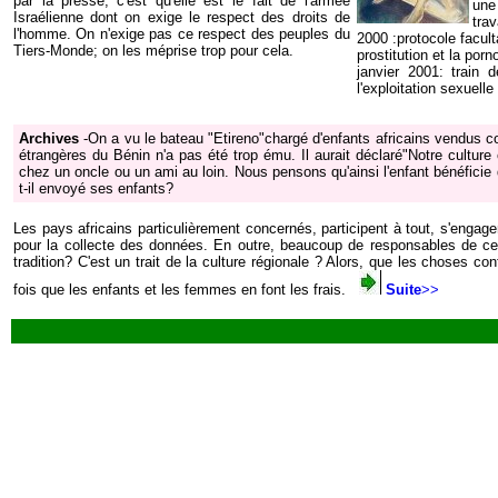
par la presse,
c'est qu'elle est le fait de l'armée
une
Israélienne dont on exige le respect des droits de
trav
l'homme. On n'exige pas ce respect des peuples du
2000 :protocole faculta
Tiers-Monde; on les méprise trop pour cela.
prostitution et la porn
janvier 2001: train
l'exploitation sexuell
Archives
-On a vu le bateau "Etireno"chargé d'enfants africains vendus c
étrangères du Bénin n'a pas été trop ému. Il aurait déclaré"Notre culture 
chez un oncle ou un ami au loin. Nous pensons qu'ainsi l'enfant bénéficie
t-il envoyé ses enfants?
Les pays africains particulièrement concernés, participent à tout, s'enga
pour la collecte des données. En outre, beaucoup de responsables de cer
tradition? C'est un trait de la culture régionale ? Alors, que les choses c
fois que les enfants et les femmes en font les frais.
Suite
>>