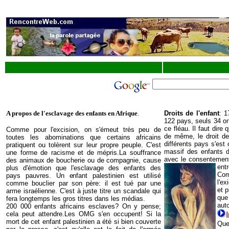
A propos de l'esclavage des enfants en Afrique
.
Droits de l'enfant
: 1
122 pays, seuls 34 on
ce fléau. Il faut dire
Comme pour l'excision, on s'émeut très peu de
de même, le droit de
toutes les abominations que certains africains
différents pays s'est
pratiquent ou tolèrent sur leur propre peuple. C'est
massif des enfants 
une forme de racisme et de mépris.La souffrance
avec le consentement
des animaux de boucherie ou de compagnie, cause
entr
plus d'émotion que l'esclavage des enfants des
Com
pays pauvres. Un enfant palestinien est utilisé
l'ex
comme bouclier par son père: il est tué par une
et p
arme israélienne. C'est à juste titre un scandale qui
que
fera longtemps les gros titres dans les médias.
aut
200 000 enfants africains esclaves? On y pense;
cela peut attendre.Les OMG s'en occupent! Si la
mort de cet enfant palestinien a été si bien couverte
Que