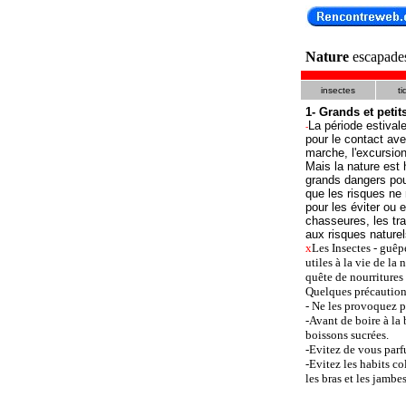
Nature
escapades 
insectes
t
1- Grands et peti
La période estival
-
pour le contact ave
marche, l'excursio
Mais la nature est 
grands dangers pou
que les risques ne
pour les éviter ou 
chasseures, les tra
aux risques nature
x
Les Insectes - guêpe
utiles à la vie de la
quête de nourritures 
Quelques précautions 
- Ne les provoquez pa
-Avant de boire à la 
boissons sucrées.
-Evitez de vous parf
-Evitez les habits co
les bras et les jambe