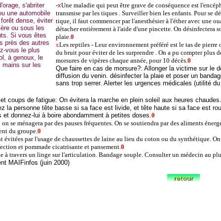
'orage, s'abriter
-
x
Une maladie qui peut être grave de conséquence est l'encépha
ou une automobile
transmise par les tiques . Surveiller bien les enfants. Pour se d
 forêt dense, éviter
tique, il faut commencer par l'anesthésier à l'éther avec une ou
ière ou sous les
détacher entièrement à l'aide d'une pincette. On désinfectera 
uts. Si vous êtes
plaie.
0
as près des autres
x
Les reptiles - Leur environnement préféré est le tas de pierre 
z-vous le plus
du bruit pour éviter de les surprendre . On a pu compter plus 
ol, à genoux, le
morsures de vipères chaque année, pour 10 décès.
0
s mains sur les
Que faire en cas de morsure?: Allonger la victime sur le d
diffusion du venin. désinfecter la plaie et poser un bandag
sans trop serrer. Alerter les urgences médicales (utilité du
et coups de fatigue: On évitera la marche en plein soleil aux heures chaude
ez la personne tête basse si sa face est livide, et tête haute si sa face est r
 et donnez-lui à boire abondamment à petites doses.
0
 on se ménagera par des pauses fréquentes. On se soutiendra par des aliments éner
lent du groupe.
0
 évitées par l'usage de chaussettes de laine au lieu du coton ou du synthétique. On t
fection et pommade cicatrisante et pansement.
0
de à travers un linge sur l'articulation. Bandage souple. Consulter un médecin au plu
ocument MAIFinfos (juin 2000)