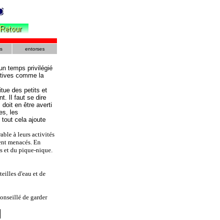
s
entorses
un temps privilégié
ortives comme la
itue des petits et
 Il faut se dire
oit en être averti
es, les
 tout cela ajoute
able à leurs activités
ient menacés. En
ts et du pique-nique.
teilles d'eau et de
conseillé de garder