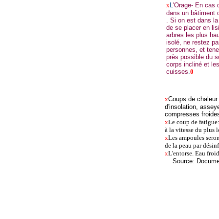
x
L
'Orage- En cas d
dans un bâtiment 
. Si on est dans la
de se placer en lis
arbres les plus ha
isolé, ne restez p
personnes, et tene
près possible du s
corps incliné et le
cuisses
.
0
x
Coups de chaleur 
d'insolation, assey
compresses froides
x
Le coup de fatigue:
à la vitesse du plus 
x
Les ampoules seront
de la peau par désin
x
L'entorse. Eau froi
Source: D