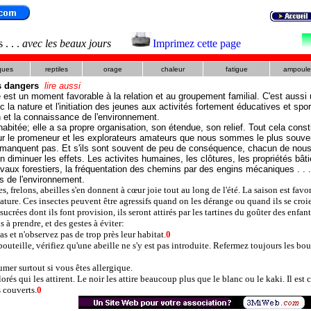
. . .
avec les beaux jours
Imprimez cette page
iques
reptiles
orage
chaleur
fatigue
ampoule
ts dangers
lire aussi
e est un moment favorable à la relation et au groupement familial. C'est aussi 
c la nature et l'initiation des jeunes aux activités fortement éducatives et sp
n et la connaissance de l'environnement.
habitée; elle a sa propre organisation, son étendue, son relief. Tout cela const
r le promeneur et les explorateurs amateurs que nous sommes le plus souvent.
 manquent pas. Et s'ils sont souvent de peu de conséquence, chacun de nous d
en diminuer les effets. Les activites humaines, les clôtures, les propriétés bâti
vaux forestiers, la fréquentation des chemins par des engins mécaniques . . .
ls de l'environnement.
s, frelons, abeilles s'en donnent à cœur joie tout au long de l'été. La saison est favor
 nature. Ces insectes peuvent être agressifs quand on les dérange ou quand ils se cro
sucrées dont ils font provision, ils seront attirés par les tartines du goûter des enfan
à prendre, et des gestes à éviter:
s et n'observez pas de trop près leur habitat.
0
bouteille, vérifiez qu'une abeille ne s'y est pas introduite. Refermez toujours les bou
umer surtout si vous êtes allergique.
lorés qui les attirent. Le noir les attire beaucoup plus que le blanc ou le kaki. Il est 
s couverts.
0