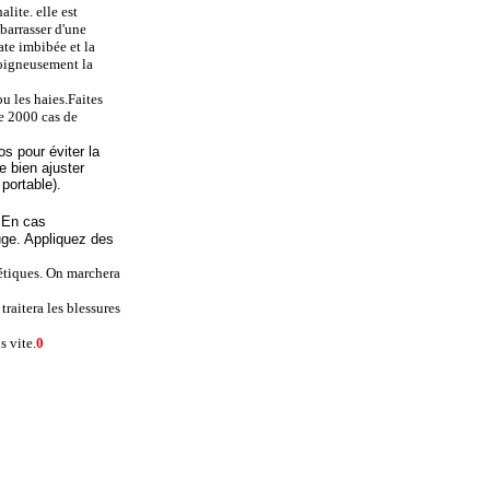
lite. elle est
ébarrasser d'une
ate imbibée et la
soigneusement la
ou les haies.Faites
de 2000 cas de
os pour éviter la
e bien ajuster
 portable).
s.En cas
ouge. Appliquez des
gétiques. On marchera
raitera les blessures
s vite.
0