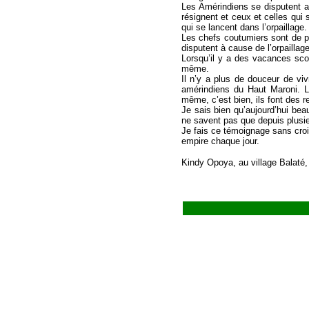
Les Amérindiens se disputent aus
résignent et ceux et celles qui 
qui se lancent dans l’orpaillage.
Les chefs coutumiers sont de p
disputent à cause de l’orpaillage
Lorsqu’il y a des vacances scolai
même.
Il n’y a plus de douceur de vi
amérindiens du Haut Maroni. L
même, c’est bien, ils font des r
Je sais bien qu’aujourd’hui bea
ne savent pas que depuis plusieu
Je fais ce témoignage sans croir
empire chaque jour.
Kindy Opoya, au village Balaté, 