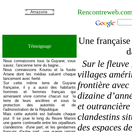
Rencontreweb.co
Une française
Témoignage
d
Nous connaissons tous la Guyane; vous
Sur le fleuve
savez, l'ancienne terre du bagne...
Nous connaissons Kourou et la fusée
villages améri
Ariane dont les médias saluent chaque
lancement avec fierté.
frontière avec
Sur cette même terre de Guyane
française, il y a aussi des habitants
hommes et femmes français qui
dizaine d’anné
aimeraient vivre comme chacun sur la
terre de leurs ancêtres et sous la
et outrancière
protection des autorités et de
l'administration de la République.
Mais cette autorité est bafouée chaque
clandestins sit
jour. Il se joue le long du fleuve Maroni
une guerre continuelle entre les orpailleurs
des espaces de
clandestins d'une part, et les gendarmes
français d'autre part; une guerre jamais