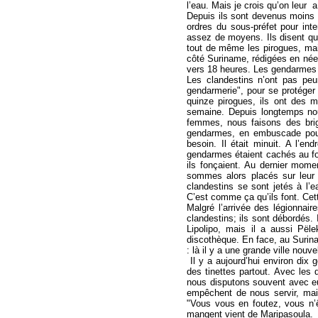
l’eau. Mais je crois qu’on leur a
Depuis ils sont devenus moins é
ordres du sous-préfet pour int
assez de moyens. Ils disent que 
tout de même les pirogues, mais
côté Suriname, rédigées en néerl
vers 18 heures. Les gendarmes l
Les clandestins n’ont pas peur
gendarmerie", pour se protéger
quinze pirogues, ils ont des m
semaine. Depuis longtemps nou
femmes, nous faisons des bri
gendarmes, en embuscade pour 
besoin. Il était minuit. A l’e
gendarmes étaient cachés au fon
ils fonçaient. Au dernier mome
sommes alors placés sur leur c
clandestins se sont jetés à l’e
C’est comme ça qu’ils font. Cett
Malgré l’arrivée des légionnair
clandestins; ils sont débordés. I
Lipolipo, mais il a aussi Pël
discothèque. En face, au Surina
: là il y a une grande ville nouve
Il y a aujourd’hui environ dix 
des tinettes partout. Avec les 
nous disputons souvent avec eu
empêchent de nous servir, mai
"Vous vous en foutez, vous n’
mangent vient de Maripasoula.