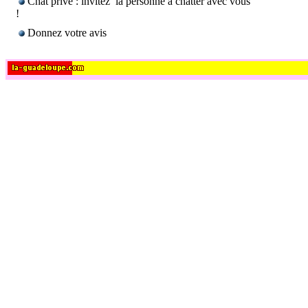
Chat privé : invitez la personne à chatter avec vous
!
Donnez votre avis
Vous