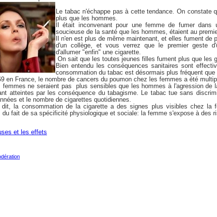
Le tabac n'échappe pas à cette tendance. On constate 
plus que les hommes.
Il était inconvenant pour une femme de fumer dans u
soucieuse de la santé que les hommes, étaient au premier
Il n'en est plus de même maintenant, et elles fument de p
d'un collège, et vous verrez que le premier geste d
d'allumer "enfin" une cigarette.
On sait que les toutes jeunes filles fument plus que le
Bien entendu les conséquences sanitaires sont effecti
consommation du tabac est désormais plus fréquent que 
9 en France, le nombre de cancers du poumon chez les femmes a été multipl
es femmes ne seraient pas plus sensibles que les hommes à l'agression de la
ant atteintes par les conséquence du tabagisme. Le tabac tue sans discr
nnées et le nombre de cigarettes quotidiennes.
 dit, la consommation de la cigarette a des signes plus visibles chez la 
u fait de sa spécificité physiologique et sociale: la femme s'expose à des ri
ses et les effets
odération