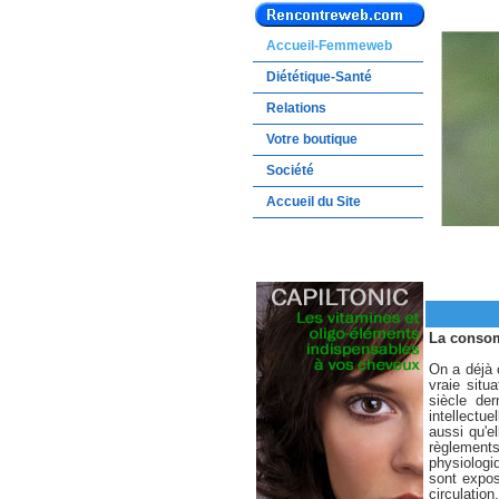
Accueil-Femmeweb
Diététique-Santé
Relations
Votre boutique
Société
Accueil du Site
La consom
On a déjà 
vraie sit
siècle de
intellectu
aussi qu'el
règlements
physiologi
sont expos
circulatio