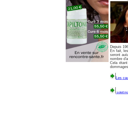
Depuis 196
En fait, l
seront aut
nombre d'a
Cela étant
dommages d
Les cau
soleil:m