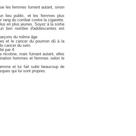
que les femmes fument autant, sinon
n lieu public, et les femmes plus
 rang du combat contre la cigarette.
lus en plus jeunes. Soyez à la sortie
'un bon nombre d'adolescentes est
s garçons du même âge
ves et le cancer du poumon dû à la
le cancer du sein.
ié par 4.
 nicotine, mais fumant autant, elles
imination hommes et femmes selon le
femme et lui fait subir beaucoup de
sques qui lui sont propres.