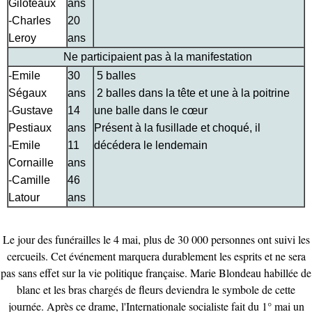
Giloteaux
ans
-Charles
20
Leroy
ans
Ne participaient pas à la manifestation
-Emile
30
5 balles
Ségaux
ans
2 balles dans la tête et une à la poitrine
-Gustave
14
une balle dans le cœur
Pestiaux
ans
Présent à la fusillade et choqué, il
-Emile
11
décédera le lendemain
Cornaille
ans
-Camille
46
Latour
ans
Le jour des funérailles le 4 mai, plus de 30 000 personnes ont suivi les
cercueils. Cet événement marquera durablement les esprits et ne sera
pas sans effet sur la vie politique française. Marie Blondeau habillée de
blanc et les bras chargés de fleurs deviendra le symbole de cette
journée. Après ce drame, l'Internationale socialiste fait du 1° mai un