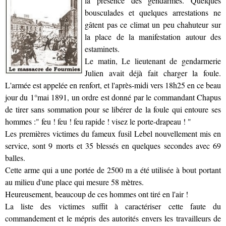
la présence des gendarmes. Quelques
bousculades et quelques arrestations ne
gâtent pas ce climat un peu chahuteur sur
la place de la manifestation autour des
estaminets.
Le matin, Le lieutenant de gendarmerie
Julien avait déjà fait charger la foule.
L'armée est appelée en renfort, et l'après-midi vers 18h25 en ce beau
jour du 1°mai 1891, un ordre est donné par le commandant Chapus
de tirer sans sommation pour se libérer de la foule qui entoure ses
hommes :" feu ! feu ! feu rapide ! visez le porte-drapeau ! "
Les premières victimes du fameux fusil Lebel nouvellement mis en
service, sont 9 morts et 35 blessés en quelques secondes avec 69
balles.
Cette arme qui a une portée de 2500 m a été utilisée à bout portant
au milieu d'une place qui mesure 58 mètres.
Heureusement, beaucoup de ces hommes ont tiré en l'air !
La liste des victimes suffit à caractériser cette faute du
commandement et le mépris des autorités envers les travailleurs de