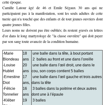
cette époque.
Camille Latour âgé de 46 et Emile Ségaux 30 ans qui ne
participaient pas à la manifestation, sont les seuls adultes de cette
tuerie qui n'a touché que des enfants et de tout jeunes ouvriers dont
quatre jeunes filles.
Leurs noms ne doivent pas être oubliés; ils restent gravés en lettres
d'or dans le long martyrologe de "la classe ouvrière" qui doit payer
par son sang toute avancée de la condition humaine.
-Marie
18
une balle dans la tête, à bout portant
Blondeau
ans
2 balles au front et une dans l'oreille
-Louise
20
une balle dans l'œil droit, une dans le
Hublet
ans
cou, son corps contient 5 balles
-Ernestine
17
une balle dans l'œil gauche et trois autres
Diot
ans,
dans la tête
-Félicie
16
3 balles dans la poitrine et deux autres
Tonnelier
ans
dont une à l'épaule
-Kléber
19
3 balles