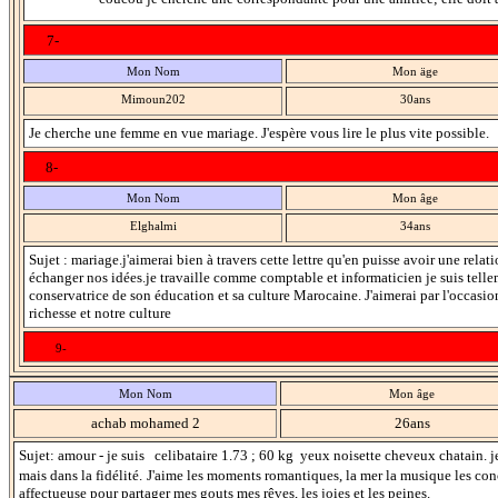
7-
Mon Nom
Mon äge
Mimoun202
30ans
Je cherche une femme en vue mariage. J'espère vous lire le plus vite possible.
8-
Mon Nom
Mon âge
Elghalmi
34ans
Sujet : mariage.j'aimerai bien à travers cette lettre qu'en puisse avoir une relat
échanger nos idées.je travaille comme comptable et informaticien je suis tellemen
conservatrice de son éducation et sa culture Marocaine. J'aimerai par l'occasio
richesse et notre culture
9-
Mon Nom
Mon âge
achab mohamed 2
26ans
Sujet: amour - je suis celibataire 1.73 ; 60 kg yeux noisette cheveux chatain. je
mais dans la fidélité.
J'aime les moments romantiques, la mer la musique les con
affectueuse pour
partager mes gouts mes rêves, les joies et les peines.