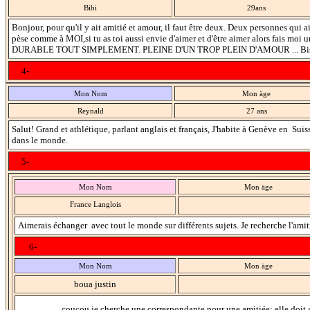
Bibi
29ans
Bonjour, pour qu'il y ait amitié et amour, il faut être deux. Deux personnes qui 
pèse comme à MOI,si tu as toi aussi envie d'aimer et d'être aimer alors fais mo
DURABLE TOUT SIMPLEMENT. PLEINE D'UN TROP PLEIN D'AMOUR ... Biso
4-
Mon Nom
Mon äge
Reynald
27 ans
S
alut! Grand et athlétique, parlant anglais et français, J'habite à Genève en Sui
dans le monde.
5-
Mon Nom
Mon äge
France Langlois
Aimerais échanger avec tout le monde sur différents sujets. Je recherche l'amit
6-
Mon Nom
Mon äge
boua justin
coucou je cherche une correspondante pour une amitiée; elle doit 