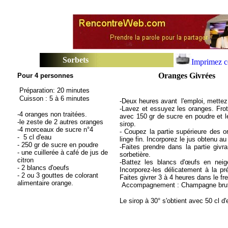
Sorbets
Imprimez c
Oranges Givrées
Pour 4 personnes
Préparation: 20 minutes
Cuisson : 5 à 6 minutes
-Deux heures avant l'emploi, mettez le
-Lavez et essuyez les oranges. Frot
-4 oranges non traitées.
avec 150 gr de sucre en poudre et le
-le zeste de 2 autres oranges
sirop.
-4 morceaux de sucre n°4
- Coupez la partie supérieure des 
- 5 cl d'eau
linge fin. Incorporez le jus obtenu au
- 250 gr de sucre en poudre
-Faites prendre dans la partie givr
- une cuillerée à café de jus de
sorbetière.
citron
-Battez les blancs d'œufs en nei
- 2 blancs d'oeufs
Incorporez-les délicatement à la pr
- 2 ou 3 gouttes de colorant
Faites givrer 3 à 4 heures dans le fr
alimentaire orange.
Accompagnement : Champagne brut
Le sirop à 30° s'obtient avec 50 cl 
Concevoir et créer votre site d'entreprise avec la s