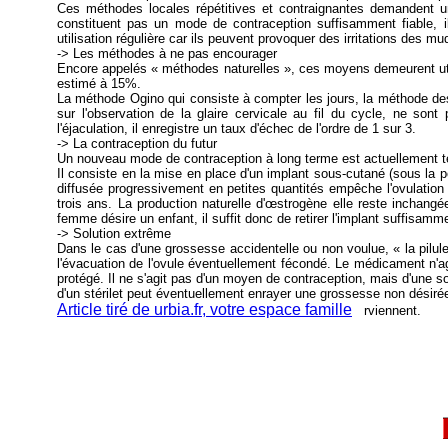
Ces méthodes locales répétitives et contraignantes demandent un
constituent pas un mode de contraception suffisamment fiable, il
utilisation régulière car ils peuvent provoquer des irritations des m
-> Les méthodes à ne pas encourager
Encore appelés « méthodes naturelles », ces moyens demeurent util
estimé à 15%.
La méthode Ogino qui consiste à compter les jours, la méthode des
sur l'observation de la glaire cervicale au fil du cycle, ne sont
l'éjaculation, il enregistre un taux d'échec de l'ordre de 1 sur 3.
-> La contraception du futur
Un nouveau mode de contraception à long terme est actuellement t
Il consiste en la mise en place d'un implant sous-cutané (sous la p
diffusée progressivement en petites quantités empêche l'ovulation
trois ans. La production naturelle d'œstrogène elle reste inchangé
femme désire un enfant, il suffit donc de retirer l'implant suffisam
-> Solution extrême
Dans le cas d'une grossesse accidentelle ou non voulue, « la pilul
l'évacuation de l'ovule éventuellement fécondé. Le médicament n'agi
protégé. Il ne s'agit pas d'un moyen de contraception, mais d'une s
d'un stérilet peut éventuellement enrayer une grossesse non désiré
Article tiré de urbia.fr, votre espace famille
rviennent.