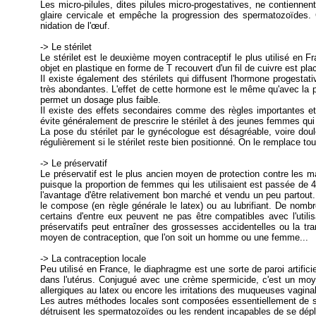
Les micro-pilules, dites pilules micro-progestatives, ne contiennen
glaire cervicale et empêche la progression des spermatozoïdes. C
nidation de l'œuf.
-> Le stérilet
Le stérilet est le deuxième moyen contraceptif le plus utilisé en 
objet en plastique en forme de T recouvert d'un fil de cuivre est pla
Il existe également des stérilets qui diffusent l'hormone progest
très abondantes. L'effet de cette hormone est le même qu'avec la p
permet un dosage plus faible.
Il existe des effets secondaires comme des règles importantes et
évite généralement de prescrire le stérilet à des jeunes femmes qui
La pose du stérilet par le gynécologue est désagréable, voire doul
régulièrement si le stérilet reste bien positionné. On le remplace t
-> Le préservatif
Le préservatif est le plus ancien moyen de protection contre les 
puisque la proportion de femmes qui les utilisaient est passée de 
l'avantage d'être relativement bon marché et vendu un peu partout. 
le compose (en règle générale le latex) ou au lubrifiant. De nomb
certains d'entre eux peuvent ne pas être compatibles avec l'utili
préservatifs peut entraîner des grossesses accidentelles ou la tr
moyen de contraception, que l'on soit un homme ou une femme...
-> La contraception locale
Peu utilisé en France, le diaphragme est une sorte de paroi artifi
dans l'utérus. Conjugué avec une crème spermicide, c'est un moye
allergiques au latex ou encore les irritations des muqueuses vagina
Les autres méthodes locales sont composées essentiellement de sp
détruisent les spermatozoïdes ou les rendent incapables de se dépl