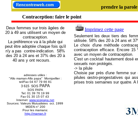
prendre la parole
Contraception: faire le point
Deux femmes sur trois âgées de
Imprimez cette page
20 à 49 ans utilisent un moyen de
Seulement les deux tiers des femme
contraception.
utilisée. 58% des 20 à 24 ans et 37
La préférence va à la pilule qui
Le choix d'une méthode contracept
peut être adoptée chaque fois qu'il
contraception efficace. Encore 15
n'y a pas contre-indication. 58%
avec un moyen de contraception.
des 20 à 24 ans et 37% des 20 à
C'est un cocktail hautement dosé en
40 ans y ont recours.
sexuels non protégés.
-> la pilule
Choisie par près d'une femme sur 
adresses utiles :
pilules œstro-progestatives qui ass
"Allo maman-Allo papa" Montpellier :
prises trois semaines sur quatre. A 
tel/Fax 04 67 79 66 81
PAPA
3 615 SOS
SOS PAPA
Tel: 01 39 76 19 99
Fax 01 30 15 07 43
Internet:
www.sospapa.net
Sources: Valeurs Mutualistes oct. 1999
MGEN n° 200
Pour les mamans:
http://maman.fr