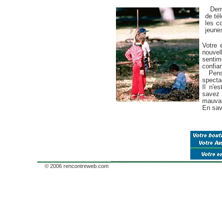
Deman
de tél
les c
jeune
Votre 
nouvel
sentime
confia
Pensez
specta
Il n'e
savez 
mauvai
En s
© 2006 rencontreweb.com