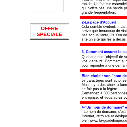
rapide. Un facteur essentie
qui n'offre pas une bande p
grande fréquentation.
2-La page d'Accueil
Cela semble évident, mais à 
OFFRE
arrive que beaucoup de visit
SPECIALE
pas accueillante, ils s'en v
site un site qui les a déçus
3- Comment assurer le s
Quel que soit l'objectif de v
vos visiteurs. Commercial ou
pour répondre à une deman
Bien choisir son "nom d
67 caractères sont autoris
Mais il y a des choix à faire
se fait pas à la légère.
Demandez à 500 personnes d
entreprise, et vous aurez 5
4-"Un nom de domaine" e
Le nom de domaine, c'est l
Internet, retrouvé et désig
bien www. la-guadeloupe.c