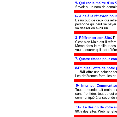
5- Qui est le maître d'un 
Savoir si un nom de domaine
6- Aide à la réflexion pour
Beaucoup de ceux qui réfléc
personne qui peut se payer 
va désirer en avoir un.
:
3- Référencer son Site
Re
C'est bien.Mais est-il référ
Même dans le meilleur des c
vous assurer qu'il est référ
7- Quatre étapes pour co
8-
Étudiez l'offre de notre 
3Mi
offre une solution fo
Les différentes formules et
-
9
Internet : Comment
se
Tout le monde sait mainten
sans frontière, tout ce qui
communiqué à la seconde mê
-
11
Le design de votre si
90% des sites Web ne retien