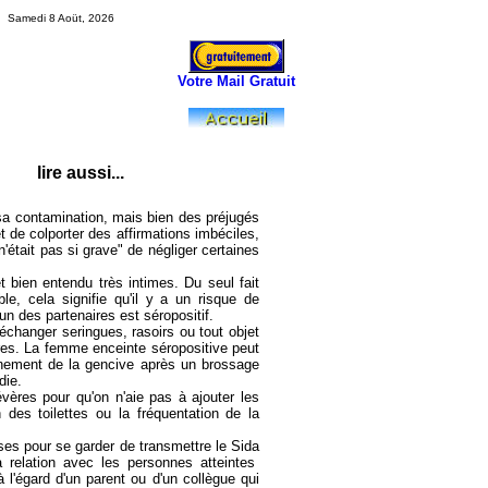
Samedi 8 Aoüt, 2026
Votre Mail Gratuit
lire aussi...
t sa contamination, mais bien des préjugés
et de colporter des affirmations imbéciles,
'était pas si grave" de négliger certaines
t bien entendu très intimes. Du seul fait
e, cela signifie qu'il y a un risque de
un des partenaires est séropositif.
échanger seringues, rasoirs ou tout objet
res. La femme enceinte séropositive peut
ignement de la gencive après un brossage
die.
vères pour qu'on n'aie pas à ajouter les
n des toilettes ou la fréquentation de la
ises pour se garder de transmettre le Sida
 relation avec les personnes atteintes
 à l'égard d'un parent ou d'un collègue qui