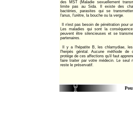
des MST (Maladie sexuellement transm
limite pas au Sida. Il existe des cha
bactéries, parasites qui se transmette
l'anus, l'urètre, la bouche ou la verge.
Il n'est pas besoin de pénétration pour u
Les maladies qui sont la conséquenc
peuvent être silencieuses et se transmet
partenaires.
Il y a l'hépatite B, les chlamydiae, le
l'herpès génital. Aucune méthode de c
protège de ces affections qu'il faut appren
faire traiter par votre médecin. Le seul
reste le préservatif.
Pour