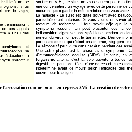
issibles) ne se
souffre du VIH ; le virus ne vous sautera pas à la fig
mpignons, virus
une conversation, un voyage avec cette personne de votre
nt par le vagin,
aucun risque à garder la même relation que vous aviez 
La maladie - Le sujet est traité souvent avec beaucou
particulièrement autorisés. Si vous voulez en savoir pl
moteurs de recherche. Il faut savoir déjà que la s
ne transmission .
symptôme ressenti. On peut présenter dès la con
e de ces agents
indisposition digestive non spécifique pendant quelq
tre à l'insu des
porteur du virus; on peut le transmettre. Dès ce momen
partenaire sexuel qui n'étant pas informé, négligera plu
Le séropositif peut vivre dans cet état pendant des ann
s condylomes, et
Une autre phase, est la phase avec symptôme. Da
ontraception ne
d'immunodéficience acquise (SIDA). Le virus, en af
dre à déceler et à
l'organisme atteint, c'est la voie ouverte à toutes le
 moyen protecteur
digestif, les poumons. C'est d'une de ces atteintes indi
indéterminé avant de mourir selon l'efficacité des th
oeuvre pour le soigner.
 l'association comme pour l'entreprise: 3Mi: La création de votre s