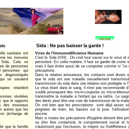
ints
Sida : Ne pas baisser la garde !
lle sanitaire ont
Virus de l'Immunodéficience Humaine
erne les mesures
C'est le Sida (VIH) . On croit tout savoir sur le virus e
e Sida. Cela se
persistent. En cette matière, il faut se garder de croire 
bre de personnes
mais il faut éviter aussi de se comporter comme si "ce n
00 personnes qui
précautions.
s diagnostiqués
Dans la relation amoureuse, les contacts sont divers e
 qui se savaient
que le sida est une maladie sexuellement transmissibl
transmission du sida dans une relation non protégée si l'
rapies
retardent
Le virus étant dans le sang, il n'est pas recommandé d'
souillé provoquant des micro-coupures ou micro-blessu
sonnes révélées
transmettre la maladie à l'enfant qui va naître. Le sa
 que le rapports
des dents peut être une voie de transmission de la mala
% des nouveaux
On voit bien que les prescriptions sont déjà assez sé
n autres que les
poignées de main, les baisers sur la joue, l'utilisatio
tion (échange de
piscine.
Mais si toutes les précautions d'hygiène doivent être pr
ou d'en être contaminé, le comportement social et la
ié que la famille
n'autorisent pas l'exclusion, le mépris ou l'indifférence