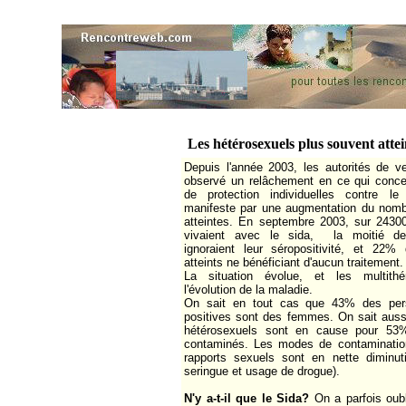
Les hétérosexuels plus souvent atte
Depuis l'année 2003, les autorités de vei
observé un relâchement en ce qui conc
de protection individuelles contre l
manifeste par une augmentation du nom
atteintes. En septembre 2003, sur 243
vivaient avec le sida, la moitié de
ignoraient leur séropositivité, et 22%
atteints ne bénéficiant d'aucun traitement.
La situation évolue, et
l
es multithé
l'évolution de la maladie.
On sait en tout cas que 43% des per
positives sont des femmes. On sait aussi
hétérosexuels sont en cause pour 53
contaminés. Les modes de contaminatio
rapports sexuels sont en nette diminu
seringue et usage de drogue).
N'y a-t-il que le Sida?
On a parfois oubl