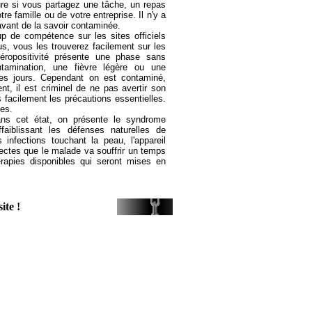
ure si vous partagez une tâche, un repas
 famille ou de votre entreprise. Il n'y a
avant de la savoir contaminée.
p de compétence sur les sites officiels
us, vous les trouverez facilement sur les
éropositivité présente une phase sans
tamination, une fièvre légère ou une
ues jours. Cependant on est contaminé,
t, il est criminel de ne pas avertir son
s facilement les précautions essentielles.
ées.
ns cet état, on présente le syndrome
faiblissant les défenses naturelles de
s infections touchant la peau, l'appareil
rectes que le malade va souffrir un temps
érapies disponibles qui seront mises en
ite !