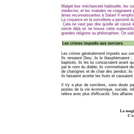
Malgré leur méchanceté habituelle, les sorc
médecine, et les malades ne craignaient p
âmes reconnaissantes à Satan! Il remplis
La croyance en la sorcellerie a persisté d
Cela ne veut pas dire qu'elle ait cessé à
siècle déjà on ne trouve cette superstit
grandes religions ou philosophies. On sait
Les crimes imputés aux sorciers.
Les crimes généralement imputés aux sorc
Ils reniaient Dieu; ils le blasphémaient ; i
baptisés; ils les lui consacraient avant qu'
par le nom du diable; ils commettaient des 
de charognes et de chair des pendus; ils fa
ils faisaient avorter les fruits et causaient
Il n'y a plus de sorcières, sans doute pa
postes de la vie économique, sociale, re
relève avec plus d'efficacité. Ses affaires
La magie
C'e