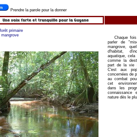
Prendre la parole pour la donner
forêt primaire
la mangrove
Chaque fois
parler de "mi
mangrove, quel
d'habitat, d'
aquatique, cela
comme la destr
part de la vie n
C'est aux popu
concernées de pr
au combat pour
cet environnem
dans les prog
connaissance 
nature dès le pl