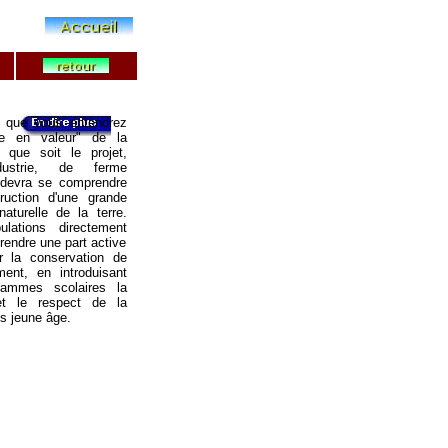
 que vous entendrez
se en valeur" de la
 que soit le projet,
industrie, de ferme
 devra se comprendre
uction d'une grande
aturelle de la terre.
lations directement
endre une part active
 la conservation de
ent, en introduisant
rammes scolaires la
et le respect de la
us jeune âge.