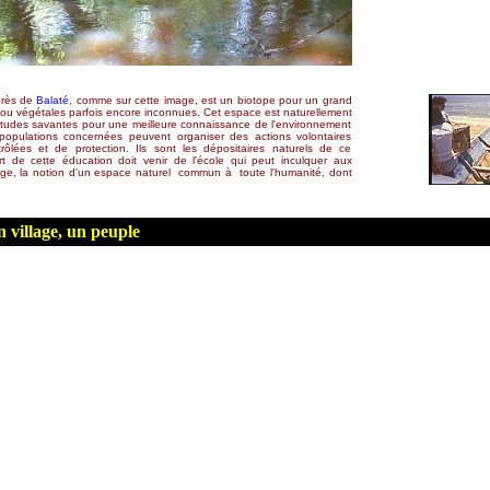
près de
Balaté
, comme sur cette image, est un biotope pour un grand
u végétales parfois encore inconnues. Cet espace est naturellement
'études savantes pour une meilleure connaissance de l'environnement
populations concernées peuvent organiser des actions volontaires
trôlées et de protection. Ils sont les dépositaires naturels de ce
t de cette éducation doit venir de l'école qui peut inculquer aux
âge, la notion d'un espace naturel commun à toute l'humanité, dont
n village, un peuple