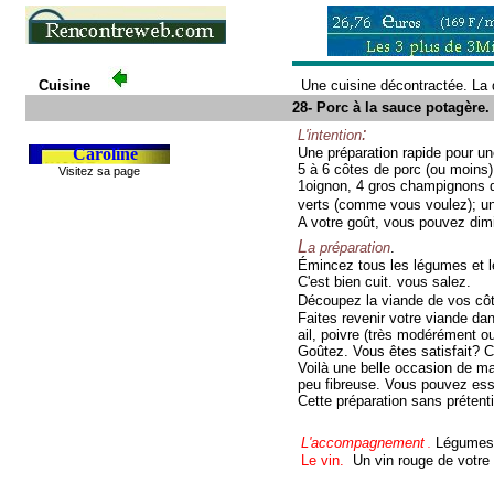
Cuisine
Une cuisine décontractée. L
28- Porc à la sauce potagère.
:
L'intention
Caroline
Une préparation rapide pour un
5 à 6 côtes de porc (ou moins
Visitez sa pag
e
1oignon, 4 gros champignons de
verts (comme vous voulez);
un
A votre goût, vous pouvez dim
L
a préparation
.
Émincez tous les légumes et le
C'est bien cuit. vous salez.
Découpez la viande de vos côte
Faites revenir votre viande da
ail, poivre (très modérément ou
Goûtez. Vous êtes satisfait? C'e
Voilà une belle occasion de m
peu fibreuse. Vous pouvez ess
Cette préparation sans prétenti
L'accompagnement
Légumes: 
.
Le vin.
Un vin rouge de votr