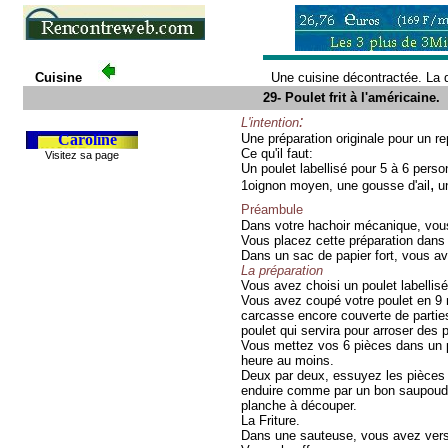
Cuisine
Une cuisine décontractée. La
29- Poulet frit à l'américaine.
:
L'intention
Caroline
Une préparation originale pour un re
Ce qu'il faut:
Visitez sa pag
e
Un poulet labellisé pour 5 à 6 pers
,
1oignon moyen,
une gousse d'ail
un
Préambule
Dans votre hachoir mécanique, vou
Vous placez cette préparation dans
Dans un sac de papier fort, vous av
La préparation
Vous avez choisi un poulet labellisé
Vous avez coupé votre poulet en 9 
carcasse encore couverte de partie
poulet qui servira pour arroser des p
Vous mettez vos 6 pièces dans un p
heure au moins.
Deux par deux, essu
yez les pièces 
enduire comme par un bon saupoudra
planche à découper.
La Friture.
Dans une sauteuse, vous avez versé