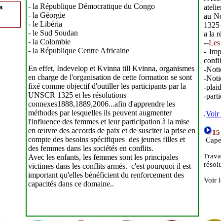
- la République Démocratique du Congo
ateli
a
- la Géorgie
au No
- le Libéria
1325 
- le Sud Soudan
a la 
- la Colombie
--
Les
- la République Centre Africaine
- Imp
confli
En effet, Indevelop et Kvinna till Kvinna, organismes
-Notio
en charge de l'organisation de cette formation se sont
-Noti
fixé comme objectif d'outiller les participants par la
-plai
UNSCR 1325 et les résolutions
-part
connexes1888,1889,2006...afin d'apprendre les
méthodes par lesquelles ils peuvent augmenter
.
Voir
l'influence des femmes et leur participation à la mise
en œuvre des accords de paix et de susciter la prise en
15
compte des besoins spécifiques des jeunes filles et
Cape
des femmes dans les sociétés en conflits.
rava
T
Avec les enfants, les femmes sont les principales
résol
victimes dans les conflits armés. c'est pourquoi il est
important qu'elles bénéficient du renforcement des
Voir 
capacités dans ce domaine..