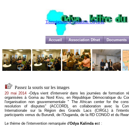
Témoignages
Fondation Odya-K
Accueil
Association Dfnet
Documents
Passez la souris sur les images
20 mai 2014
-Odya vient d'intervenir dans les journées de formation ré
organisées à Goma au Nord Kivu, en République Démocratique du Co
l'organisation non gouvernementale " The African center for the const
resolution of disputes" (ACCORD), en collaboration avec la Con
Internationale sur la Région des Grands Lacs (CIRGL) à l'intent
participants venus du Burundi, de l'Ouganda, de la RD CONGO et du Rwa
Le thème de l'intervention remarquée d'
Odya Kalinda e
st :