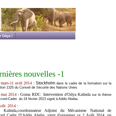
Jeudi 6 Ao�t, 2026
r Odya !
nières nouvelles -1
 mars-11 avril 2014 :
Stockholm
dans le cadre de la formation sur la
ution 1325 du Conseil de Sécurité des Nations Unies.
 mai 2014 :
Goma RDC Intervention d'Odya Kalinda
sur le thème
accord-Cadre du 24 février 2013 signé à Addis Abeba.
août 2014
:
 Kalinda,coordonnateur Adjoint du Mécanisme National de
cord Cadre D'Addis Abeba, vient d'organiser ce 2 Août 2014, un