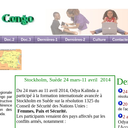
Doc.2
Doc.3
Dernières-1
Dernières-2
Culture
Contacte
Der
Stockholm, Suède 24 mars-11 avril 2014
Du 24 mars au 11 avril 2014, Odya Kalinda a
24
gionale
participé à la formation internationale avancée à
résol
ngo par
Stockholm en Suède sur la résolution 1325 du
ructive
20
férence
Conseil de Sécurité des Nations Unies :
de l'
ion des
Femmes, Paix et Sécurité.
nda.
Les participants venaient des pays affectés par les
2 
conflits armés, notamment :
Odya
l'Ac