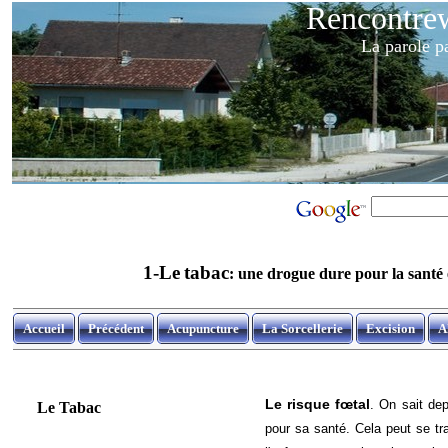
Rencontre
La parole p
1
-Le
tabac
:
une drogue dure pour la santé 
Accueil
Précédent
Acupuncture
La Sorcellerie
Excision
A
Le risque fœtal
. On sait de
Le Tabac
pour sa santé. Cela peut se tr