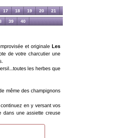
17
18
19
20
21
8
39
40
improvisée et originale
Les
te de votre charcutier une
s.
rsil...toutes les herbes que
es de même des champignons
s continuez en y versant vos
e dans une assiette creuse