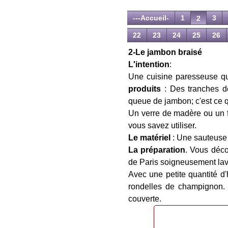
---Accueil-
1
3
2
22
23
24
25
26
2-Le jambon braisé
L'intention
:
Une cuisine paresseuse qu
produits
: Des tranches d
queue de jambon; c'est ce qu
Un verre de madère ou un fo
vous savez utiliser.
Le matériel
: Une sauteuse 
La préparation
. Vous déco
de Paris soigneusement lav
Avec une petite quantité d'
rondelles de champignon. 
couverte.