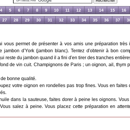
4
5
6
7
8
9
10
11
12
13
14
15
16
27
28
29
30
31
32
33
34
35
36
37
3
i vous permet de présenter à vos amis une préparation très 
e jambon d'York (jambon blanc). Tentez d'obtenir à bon comp
i reste du jambon quand il a fini d'en tirer des tranches entière
nd de vin cuit. Champignons de Paris ; un oignon, ail, thym pe
de bonne qualité.
upez votre oignon en rondelles pas trop fines. Vous en fait
és.
huile dans la sauteuse, faites dorer à peine les oignons. Vou
Vous salez à peine. Vous placez cette préparation en attent