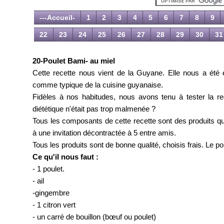
---Accueil-
1
2
3
4
5
6
7
8
9
22
23
24
25
26
27
28
29
30
31
20-Poulet Bami- au miel
Cette recette nous vient de la Guyane. Elle nous a ét
comme typique de la cuisine guyanaise.
Fidèles à nos habitudes, nous avons tenu à tester la rec
diététique n'était pas trop malmenée ?
Tous les composants de cette recette sont des produits qu
à une invitation décontractée à 5 entre amis.
Tous les produits sont de bonne qualité, choisis frais. Le pou
Ce qu'il nous faut :
- 1 poulet.
- ail
-gingembre
- 1 citron vert
- un carré de bouillon (bœuf ou poulet)