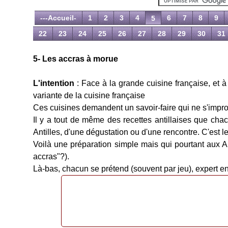
---Accueil-
1
2
3
4
6
7
8
9
5
22
23
24
25
26
27
28
29
30
31
5- Les accras à morue
L'intention
: Face à la grande cuisine française, et à 
variante de la cuisine française
Ces cuisines demandent un savoir-faire qui ne s'impro
Il y a tout de même des recettes antillaises que cha
Antilles, d'une dégustation ou d'une rencontre. C'est 
Voilà une préparation simple mais qui pourtant aux An
accras"?).
Là-bas, chacun se prétend (souvent par jeu), expert en