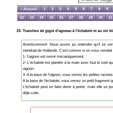
---Accueil-
1
2
3
4
5
6
7
8
9
22
23
24
25
26
27
28
29
30
31
33- Tranches de gigot d'agneau à l'échalote et au vin b
Avertissement
- Nous avons pu entendre qu'il se ven
viendrait de Hollande. C'est comme si on vous vendai
1- l'oignon est semé mécaniquement.
2- L'échalote est plantée à la main avec tout le soin qu
oignon.
3- A la base de l'oignon, vous verrez les petites racines
A la base de l'échalote, vous verrez un petit fragment qu
L'échalote peut se faire dorer à peine, mais elle se 
déjà cuite.