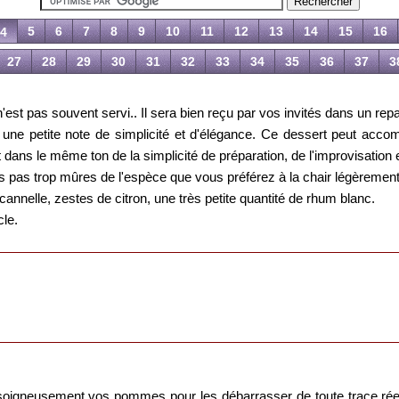
5
6
7
8
9
10
11
12
13
14
15
16
4
27
28
29
30
31
32
33
34
35
36
37
3
'est pas souvent servi.. Il sera bien reçu par vos invités dans un repa
ne petite note de simplicité et d'élégance. Ce dessert peut acco
ans le même ton de la simplicité de préparation, de l'improvisation et 
pas trop mûres de l'espèce que vous préférez à la chair légèrement
, cannelle, zestes de citron, une très petite quantité de rhum blanc.
le.
oigneusement vos pommes pour les débarrasser de toute trace réel