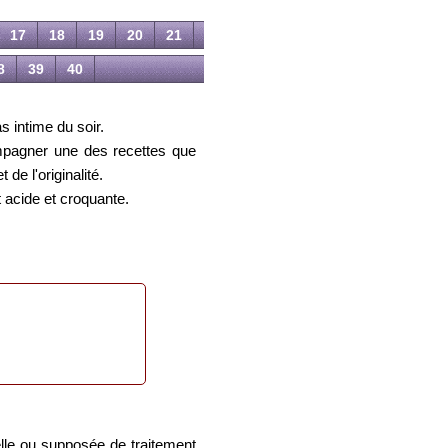
17
18
19
20
21
8
39
40
s intime du soir.
mpagner une des recettes que
de l'originalité.
 acide et croquante.
le ou supposée de traitement