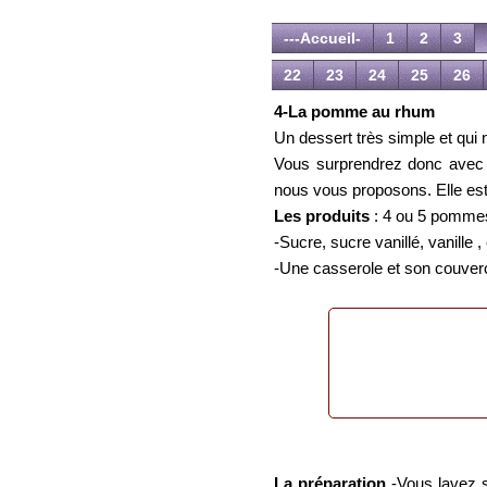
---Accueil-
1
2
3
22
23
24
25
26
4-La pomme au rhum
Un dessert très simple et qui n
Vous surprendrez donc avec u
nous vous proposons. Elle est d
Les produits
: 4 ou 5 pommes 
-Sucre, sucre vanillé, vanille 
-Une casserole et son couverc
La préparation
-Vous lavez s