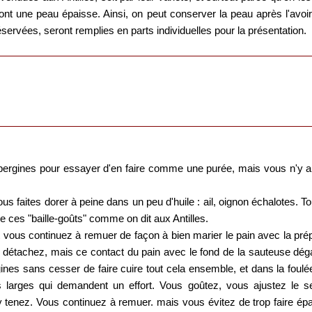
ont une peau épaisse. Ainsi, on peut conserver la peau après l'avoir
éservées, seront remplies en parts individuelles pour la présentation.
bergines pour essayer d'en faire comme une purée, mais vous n'y arr
s faites dorer à peine dans un peu d'huile : ail, oignon échalotes. To
de ces "baille-goûts" comme on dit aux Antilles.
t vous continuez à remuer de façon à bien marier le pain avec la pré
le détachez, mais ce contact du pain avec le fond de la sauteuse dég
nes sans cesser de faire cuire tout cela ensemble, et dans la foulé
larges qui demandent un effort. Vous goûtez, vous ajustez le s
 y tenez. Vous continuez à remuer. mais vous évitez de trop faire épa