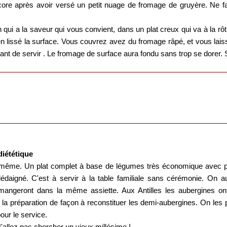
core après avoir versé un petit nuage de fromage de gruyère. Ne fa
qui a la saveur qui vous convient, dans un plat creux qui va à la rôti
en lissé la surface. Vous couvrez avez du fromage râpé, et vous la
ant de servir . Le fromage de surface aura fondu sans trop se dorer. 
diététique
la même. Un plat complet à base de légumes très économique avec p
édaigné. C'est à servir à la table familiale sans cérémonie. On a
angeront dans la même assiette. Aux Antilles les aubergines on
c la préparation de façon à reconstituer les demi-aubergines. On les 
our le service.
 N'allez pas chercher un vieux millésime !