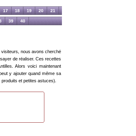
17
18
19
20
21
8
39
40
os visiteurs, nous avons cherché
sayer de réaliser. Ces recettes
illes. Alors voici maintenant
un peut y ajouter quand même sa
produits et petites astuces).