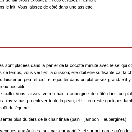
ns le lait. Vous laissez de côté dans une assiette.
s sont placées dans la panier de la cocotte minute avec le sel qui con
 ce temps, vous vérifiez la cuisson; elle doit être suffisante car la ch
es laisser un peu refroidir et égoutter dans un plat assez grand. S'il y
ieux possible.
 cuiller.Vous laissez votre chair à aubergine de côté dans un pl
s n'avez pas pu enlever toute la peau, et s'il en reste quelques lam
 goût du légume.
ésenter plus du tiers de la chair finale (pain + jambon + aubergines)
ndues aux Antilles, soit par leur variété, et surtout parce qu'on les c