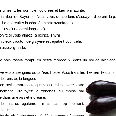
gines. Elles sont bien colorées et bien à maturité.
jambon de Bayonne. Nous vous conseillons d'essayer d'obtenir la pa
s. Le charcutier la cède à un prix avantageux.
 plus d'une demi-baguette)
 poivre si vous aimez (à peine). Thym
 vieux croûton de gruyère est épatant pour cela.
e assez grande.
e pain rassis rompu en petits morceaux, dans un bol de lait tiède
é vos aubergines sous l'eau froide. Vous tranchez l'extrémité qui port
le sens de la longueur.
en petits morceaux que vous traitez avec votre
inement. Prévoyez 2 tranches au moins par
é dans une assiette creuse.
s les hachez également, mais pas trop finement.
assiette.
cès de lait (vous égouttez). Vous écrasez finement