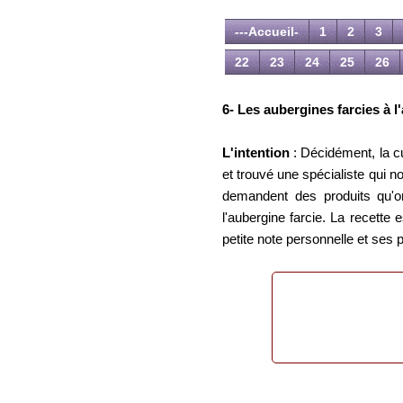
---Accueil-
1
2
3
22
23
24
25
26
6- Les aubergines farcies à l'a
L'intention
: Décidément, la cu
et trouvé une spécialiste qui 
demandent des produits qu'on
l'aubergine farcie. La recette
petite note personnelle et ses 