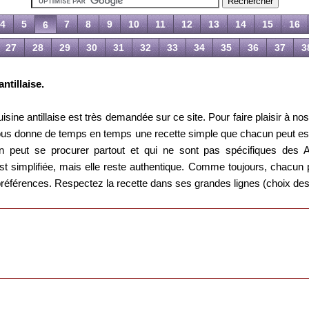
4
5
7
8
9
10
11
12
13
14
15
16
6
27
28
29
30
31
32
33
34
35
36
37
3
ntillaise.
isine antillaise est très demandée sur ce site. Pour faire plaisir à n
nous donne de temps en temps une recette simple que chacun peut es
 peut se procurer partout et qui ne sont pas spécifiques des Ant
 est simplifiée, mais elle reste authentique. Comme toujours, chac
préférences. Respectez la recette dans ses grandes lignes (choix des 