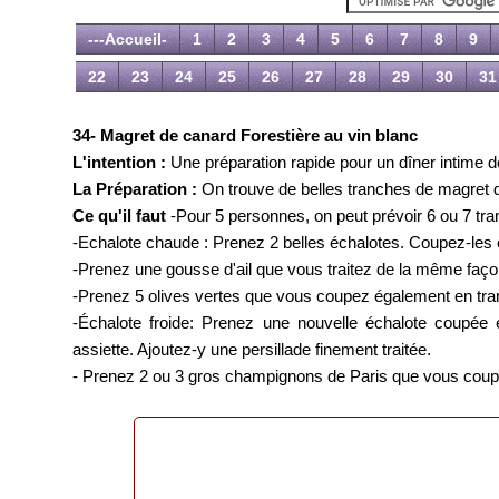
---Accueil-
1
2
3
4
5
6
7
8
9
22
23
24
25
26
27
28
29
30
31
34- Magret de canard Forestière au vin blanc
L'intention :
Une préparation rapide pour un dîner intime 
La Préparation :
On trouve de belles tranches de magret d
Ce qu'il faut
-Pour 5 personnes, on peut prévoir 6 ou 7 tr
-Echalote chaude : Prenez 2 belles échalotes. Coupez-les 
-Prenez une gousse d'ail que vous traitez de la même faço
-Prenez 5 olives vertes que vous coupez également en tra
-Échalote froide: Prenez une nouvelle échalote coupée 
assiette. Ajoutez-y une persillade finement traitée.
- Prenez 2 ou 3 gros champignons de Paris que vous coupe